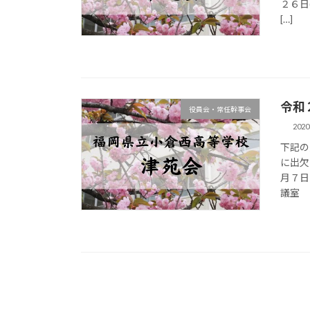
２６日
[…]
令和
役員会・常任幹事会
202
下記の
に出欠
月７日
議室