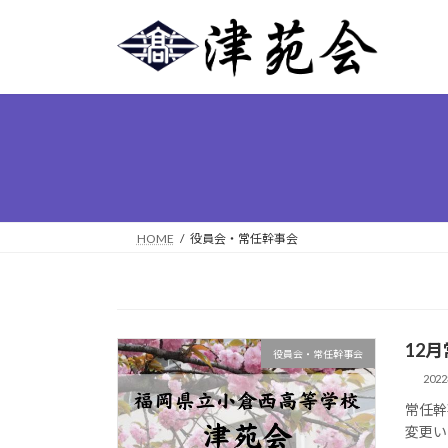
コ
ナ
ン
ビ
テ
ゲ
ン
ー
ツ
シ
へ
ョ
ス
ン
キ
に
ッ
移
プ
動
HOME
役員会・常任幹事会
12
役員会・常任幹事会
202
常任幹
変更い