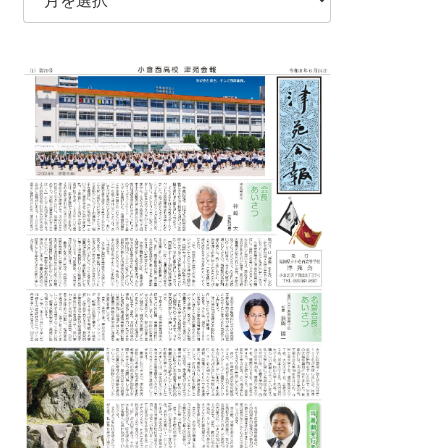
去
の
記
事